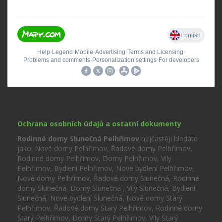
Ochrana osobních údajů a ostatní dokumenty
Rodinné domy Slunečná Pelhřimov
nejčastěji hledáte
jako: Nové domy Pelhřimov, Řadové domy Pelhřimov,
Rodinné domy Pelhřimov, Domy Pelhřimov, Vily
Pelhřimov, Bydlení Pelhřimov, Nové bydlení Pelhřimov,
Nové domy Pelhřimov, Řadové domy Slunečná, Rodinné
domy Slunečná, Domy Slunečná , Vily Slunečná, Bydlení
Slunečná, Nové bydlení Slunečná, Nové domy Starý
Pelhřimov, Řadové domy Starý Pelhřimov, Rodinné domy
Starý Pelhřimov, Domy Starý Pelhřimov, Vily Starý