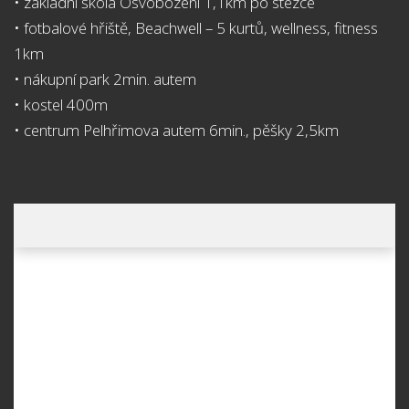
• základní škola Osvobození 1,1km po stezce
• fotbalové hřiště, Beachwell – 5 kurtů, wellness, fitness
1km
• nákupní park 2min. autem
• kostel 400m
• centrum Pelhřimova autem 6min., pěšky 2,5km