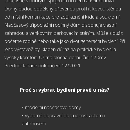
současně s dobrým spojením do centra Pelhřimova.
Domy budou odděleny dřevěnou protihlukovou stěnou
od místní komunikace pro zdůraznění klidu a soukromí.
Nadčasový třípodlažní rodinný dům disponuje vlastní
zahradou a venkovním parkovacím stáním. Může sloužit
početné rodině nebo také jako dvougenerační bydlení. Při
jeho výstavbě byl kladen důraz na praktické bydlení a
vysoký komfort. Užitná plocha domu činí 170m2.
Předpokládané dokončení 12/2021.
Proč si vybrat bydlení právě u nás?
• moderní nadčasové domy
• výborná dopravní dostupnost autem i
autobusem