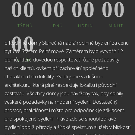
0
0
0
0
0
0
0
0
TÝDNŮ
DNŮ
HODIN
MINUT
0
0
o Rodinné domy Slunečná nabízí rodinné bydlení za cenu
bytu ve Starém Pelhřimově. Záměrem bylo vytvořit 12
domů, které dovedou respektovat různé požadavky
VTEŘIN
našich klientů, ovšem při zachování společného
charakteru této lokality. Zvolili jsme vzdušnou
architekturu, která plně respektuje lokalitu i původní
zástavbu. Všechny domy jsou navrženy tak, aby splnily
veškeré požadavky na moderní bydlení. Dostatečný
prostor, praktičnost i místo pro odpočinek je základem
pro spokojené bydlení. Právě zde se snoubí zdravé
bydlení poblíž přírody a široké spektrum služeb v blízkosti